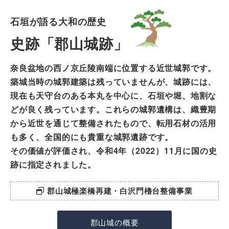
石垣が語る大和の歴史
史跡「郡山城跡」
奈良盆地の西ノ京丘陵南端に位置する近世城郭です。
築城当時の城郭建築は残っていませんが、城跡には、
現在も天守台のある本丸を中心に、石垣や堀、地割な
どが良く残っています。これらの城郭遺構は、織豊期
から近世を通じて整備されたもので、転用石材の活用
も多く、全国的にも貴重な城郭遺跡です。
その価値が評価され、令和4年（2022）11月に国の史
跡に指定されました。
郡山城極楽橋再建・白沢門櫓台整備事業
郡山城の概要