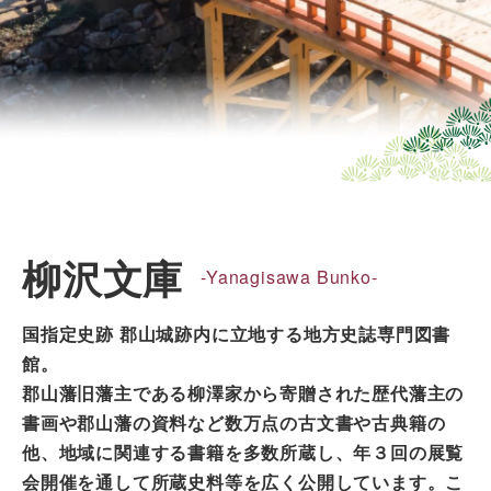
柳沢文庫
-Yanagisawa Bunko-
国指定史跡 郡山城跡内に立地する地方史誌専門図書
館。
郡山藩旧藩主である柳澤家から寄贈された歴代藩主の
書画や郡山藩の資料など数万点の古文書や古典籍の
他、地域に関連する書籍を多数所蔵し、年３回の展覧
会開催を通して所蔵史料等を広く公開しています。こ