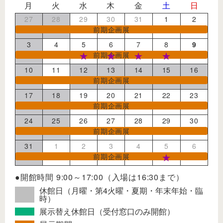
月
火
水
木
金
土
日
27
28
29
30
31
1
2
前期企画展
3
4
5
6
7
8
9
前期企画展
10
11
12
13
14
15
16
前期企画展
17
18
19
20
21
22
23
前期企画展
24
25
26
27
28
29
30
前期企画展
31
1
2
3
4
5
6
前期企画展
●開館時間 9:00～17:00（入場は16:30まで）
休館日（月曜・第4火曜・夏期・年末年始・臨
時）
展示替え休館日（受付窓口のみ開館）